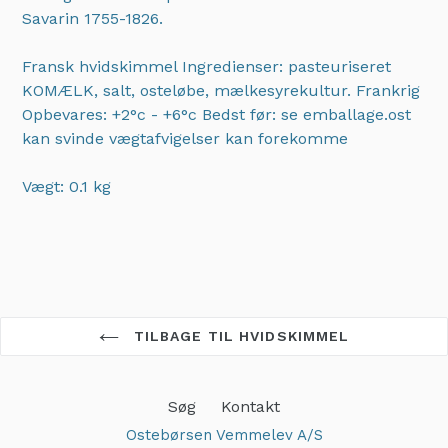
Savarin 1755-1826.
Fransk hvidskimmel Ingredienser: pasteuriseret
KOMÆLK, salt, osteløbe, mælkesyrekultur. Frankrig
Opbevares: +2°c - +6°c Bedst før: se emballage.ost
kan svinde vægtafvigelser kan forekomme
Vægt: 0.1 kg
Adding
product
to
your
cart
TILBAGE TIL HVIDSKIMMEL
Søg
Kontakt
Ostebørsen Vemmelev A/S