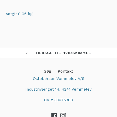
Vægt: 0.06 kg
Adding
product
to
your
cart
TILBAGE TIL HVIDSKIMMEL
Søg
Kontakt
Ostebørsen Vemmelev A/S
Industrivænget 14, 4241 Vemmelev
CVR: 38676989
Facebook
Instagram