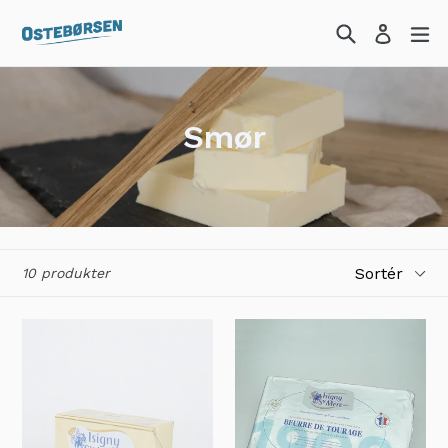
Hop
Søg
Ud
til
indhold
Smør
Sortér
10 produkter