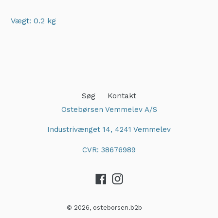
Vægt: 0.2 kg
Adding
product
to
your
cart
Søg
Kontakt
Ostebørsen Vemmelev A/S
Industrivænget 14, 4241 Vemmelev
CVR: 38676989
Facebook
Instagram
© 2026,
osteborsen.b2b