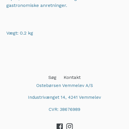
gastronomiske anretninger.
Vægt: 0.2 kg
Adding
product
to
your
cart
Søg
Kontakt
Ostebørsen Vemmelev A/S
Industrivænget 14, 4241 Vemmelev
CVR: 38676989
Facebook
Instagram