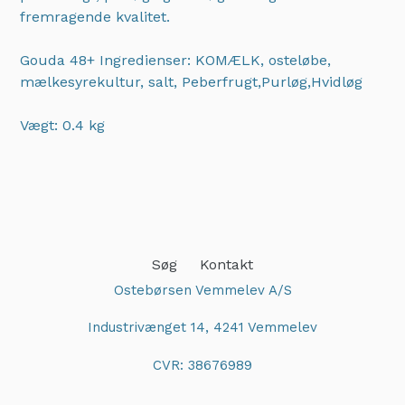
fremragende kvalitet.
Gouda 48+ Ingredienser: KOMÆLK, osteløbe,
mælkesyrekultur, salt, Peberfrugt,Purløg,Hvidløg
Vægt: 0.4 kg
Adding
product
to
your
cart
Søg
Kontakt
Ostebørsen Vemmelev A/S
Industrivænget 14, 4241 Vemmelev
CVR: 38676989