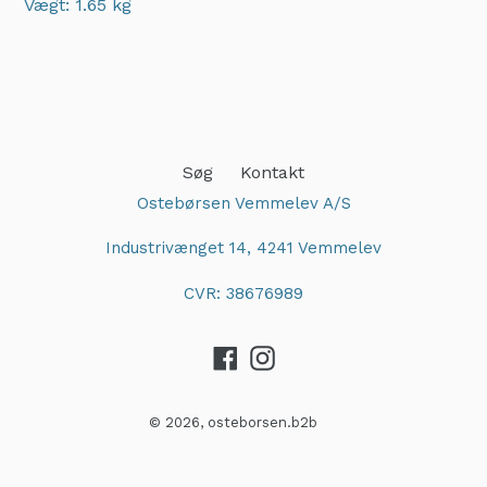
Vægt: 1.65 kg
Adding
product
to
your
cart
Søg
Kontakt
Ostebørsen Vemmelev A/S
Industrivænget 14, 4241 Vemmelev
CVR: 38676989
Facebook
Instagram
© 2026,
osteborsen.b2b