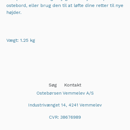
ostebord, eller brug den til at løfte dine retter til nye
højder.
Vægt: 1.25 kg
Adding
product
to
your
cart
Søg
Kontakt
Ostebørsen Vemmelev A/S
Industrivænget 14, 4241 Vemmelev
CVR: 38676989