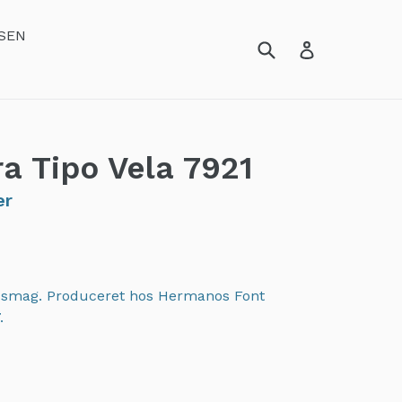
SEN
ra Tipo Vela
7921
er
 smag. Produceret hos Hermanos Font
.