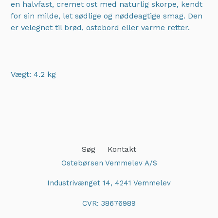
en halvfast, cremet ost med naturlig skorpe, kendt
for sin milde, let sødlige og nøddeagtige smag. Den
er velegnet til brød, ostebord eller varme retter.
Vægt: 4.2 kg
Adding
product
to
your
cart
Søg
Kontakt
Ostebørsen Vemmelev A/S
Industrivænget 14, 4241 Vemmelev
CVR: 38676989