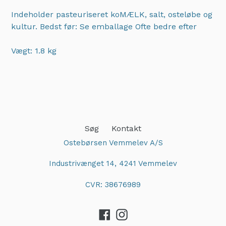
Indeholder pasteuriseret koMÆLK, salt, osteløbe og
kultur. Bedst før: Se emballage Ofte bedre efter
Vægt: 1.8 kg
Adding
product
to
your
cart
Søg
Kontakt
Ostebørsen Vemmelev A/S
Industrivænget 14, 4241 Vemmelev
CVR: 38676989
Facebook
Instagram