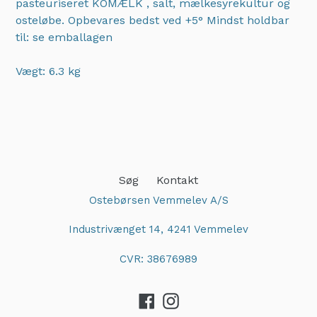
pasteuriseret KOMÆLK , salt, mælkesyrekultur og
osteløbe. Opbevares bedst ved +5° Mindst holdbar
til: se emballagen
Vægt: 6.3 kg
Adding
product
to
your
cart
Søg
Kontakt
Ostebørsen Vemmelev A/S
Industrivænget 14, 4241 Vemmelev
CVR: 38676989
Facebook
Instagram