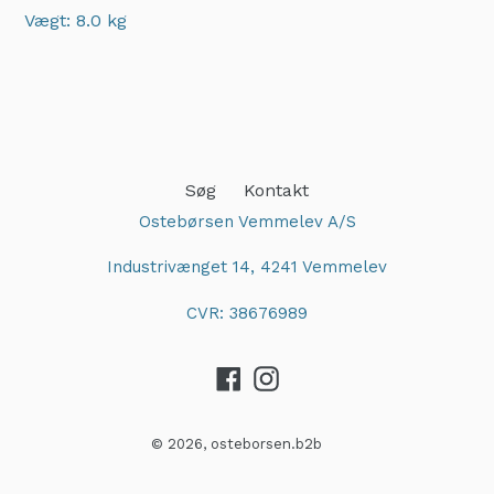
Vægt: 8.0 kg
Adding
product
to
your
cart
Søg
Kontakt
Ostebørsen Vemmelev A/S
Industrivænget 14, 4241 Vemmelev
CVR: 38676989
Facebook
Instagram
© 2026,
osteborsen.b2b