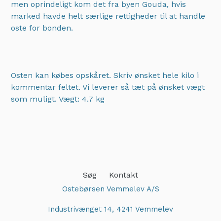
men oprindeligt kom det fra byen Gouda, hvis
marked havde helt særlige rettigheder til at handle
oste for bonden.
Osten kan købes opskåret. Skriv ønsket hele kilo i
kommentar feltet. Vi leverer så tæt på ønsket vægt
som muligt.
Vægt: 4.7 kg
Adding
product
to
your
cart
Søg
Kontakt
Ostebørsen Vemmelev A/S
Industrivænget 14, 4241 Vemmelev