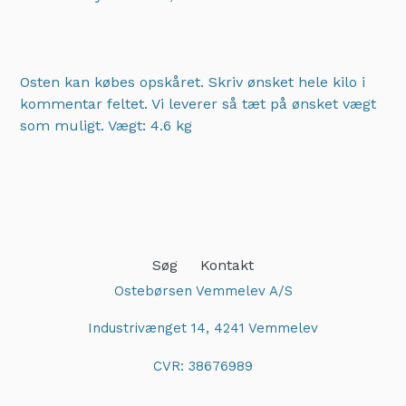
Osten kan købes opskåret. Skriv ønsket hele kilo i
kommentar feltet. Vi leverer så tæt på ønsket vægt
som muligt.
Vægt: 4.6 kg
Adding
product
to
your
cart
Søg
Kontakt
Ostebørsen Vemmelev A/S
Industrivænget 14, 4241 Vemmelev
CVR: 38676989