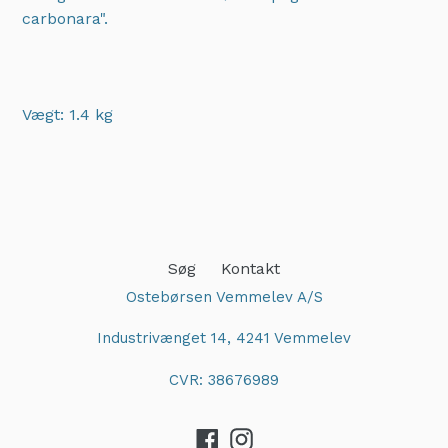
carbonara".
Vægt: 1.4 kg
Adding
product
to
your
cart
Søg
Kontakt
Ostebørsen Vemmelev A/S
Industrivænget 14, 4241 Vemmelev
CVR: 38676989
Facebook
Instagram