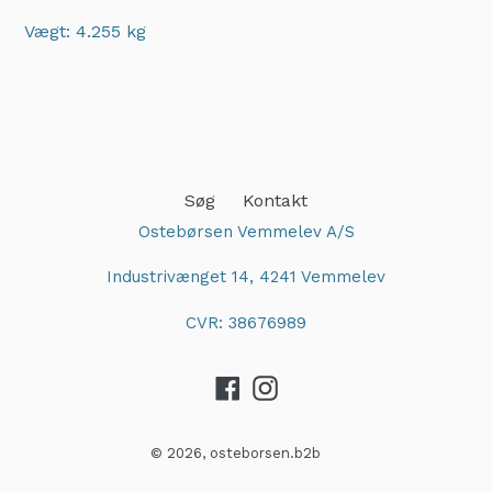
Vægt: 4.255 kg
Adding
product
to
your
cart
Søg
Kontakt
Ostebørsen Vemmelev A/S
Industrivænget 14, 4241 Vemmelev
CVR: 38676989
Facebook
Instagram
© 2026,
osteborsen.b2b