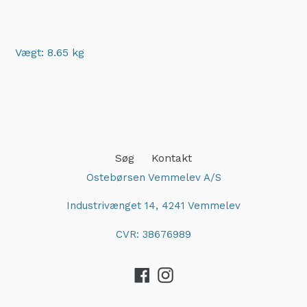
Vægt: 8.65 kg
Adding
product
to
your
cart
Søg
Kontakt
Ostebørsen Vemmelev A/S
Industrivænget 14, 4241 Vemmelev
CVR: 38676989
Facebook
Instagram