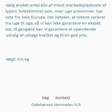
Vælg ønsket antal kilo af mixet markedspladsoste af
typen: hvidskimmel oste. Hver uge ankommer nye
oste fra hele Europa. Det betyder, at ostene varierer
fra uge til uge, så vi kan ikke garantere en eksakt
ost, til gengæld kan vi garantere et spændende
udvalg af udsøgt kvalitet og til en god pris.
Vægt: 0.0 kg
Adding
product
to
your
cart
Søg
Kontakt
Ostebørsen Vemmelev A/S