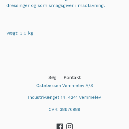
dressinger og som smagsgiver i madlavning.
Vægt: 3.0 kg
Adding
product
to
your
cart
Søg
Kontakt
Ostebørsen Vemmelev A/S
Industrivænget 14, 4241 Vemmelev
CVR: 38676989
Facebook
Instagram