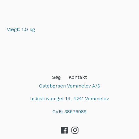
Vægt: 1.0 kg
Adding
product
to
your
cart
Søg
Kontakt
Ostebørsen Vemmelev A/S
Industrivænget 14, 4241 Vemmelev
CVR: 38676989
Facebook
Instagram