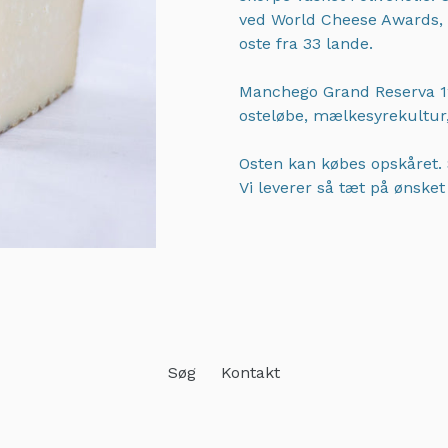
ved World Cheese Awards, 
oste fra 33 lande.
Manchego Grand Reserva 1
osteløbe, mælkesyrekultur,
Osten kan købes opskåret. 
Vi leverer så tæt på ønske
Adding
product
to
your
cart
Søg
Kontakt