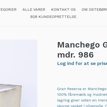
EGORIER
ALLE VARER
KONTAKT OS
OM OSTEBØR
B2B KUNDEOPRETTELSE
Manchego G
mdr.
986
Log ind for at se pris
Gran Reserva er Manchego-o
100% fåremælk og modnet
lagring giver osten en mer
skorpe vasket i olivenolie