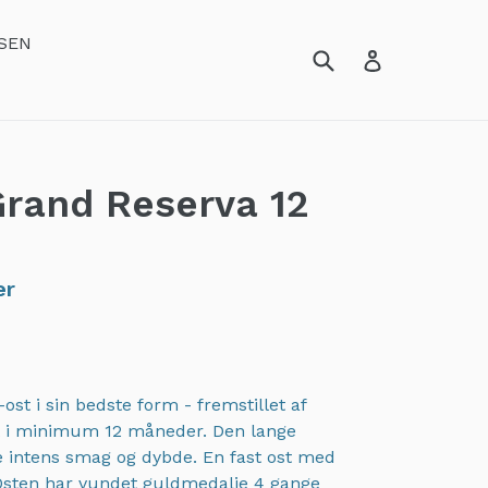
SEN
rand Reserva 12
er
st i sin bedste form - fremstillet af
 i minimum 12 måneder. Den lange
e intens smag og dybde. En fast ost med
. Osten har vundet guldmedalje 4 gange