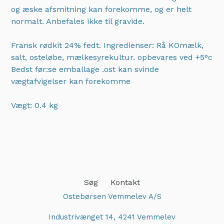
og æske afsmitning kan forekomme, og er helt
normalt. Anbefales ikke til gravide.
Fransk rødkit 24% fedt. Ingredienser: Rå KOmælk,
salt, osteløbe, mælkesyrekultur. opbevares ved +5°c
Bedst før:se emballage .ost kan svinde
vægtafvigelser kan forekomme
Vægt: 0.4 kg
Adding
product
to
your
cart
Søg
Kontakt
Ostebørsen Vemmelev A/S
Industrivænget 14, 4241 Vemmelev