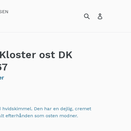
SEN
Kloster ost DK
67
er
 hvidskimmel. Den har en dejlig, cremet
alt efterhånden som osten modner.