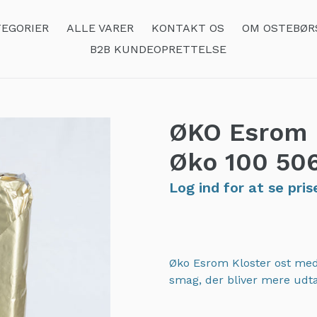
EGORIER
ALLE VARER
KONTAKT OS
OM OSTEBØR
B2B KUNDEOPRETTELSE
ØKO Esrom 
Øko 100
50
Log ind for at se pris
Øko Esrom Kloster ost med
smag, der bliver mere udt