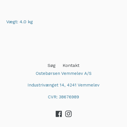
Vægt: 4.0 kg
Adding
product
to
your
cart
Søg
Kontakt
Ostebørsen Vemmelev A/S
Industrivænget 14, 4241 Vemmelev
CVR: 38676989
Facebook
Instagram