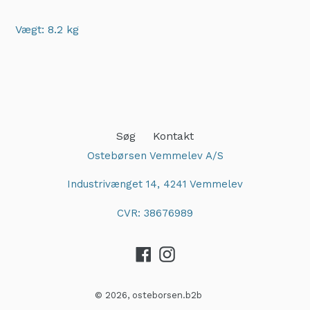
Vægt: 8.2 kg
Adding
product
to
your
cart
Søg
Kontakt
Ostebørsen Vemmelev A/S
Industrivænget 14, 4241 Vemmelev
CVR: 38676989
Facebook
Instagram
© 2026,
osteborsen.b2b