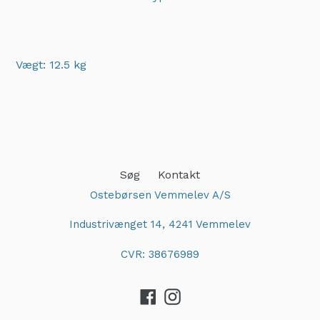
Vægt: 12.5 kg
Adding
product
to
your
cart
Søg
Kontakt
Ostebørsen Vemmelev A/S
Industrivænget 14, 4241 Vemmelev
CVR: 38676989
Facebook
Instagram