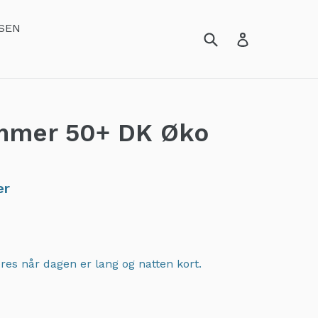
SEN
mmer 50+ DK Øko
er
res når dagen er lang og natten kort.