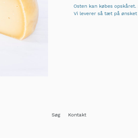
Osten kan købes opskåret. 
Vi leverer så tæt på ønske
Adding
product
to
your
cart
Søg
Kontakt