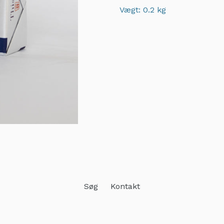
Vægt: 0.2 kg
Adding
product
to
your
cart
Søg
Kontakt