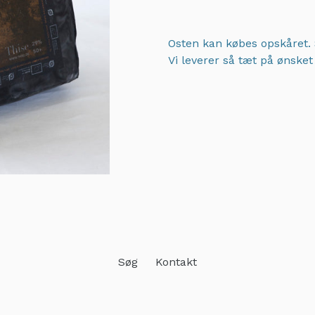
Osten kan købes opskåret. 
Vi leverer så tæt på ønske
Adding
product
to
your
cart
Søg
Kontakt