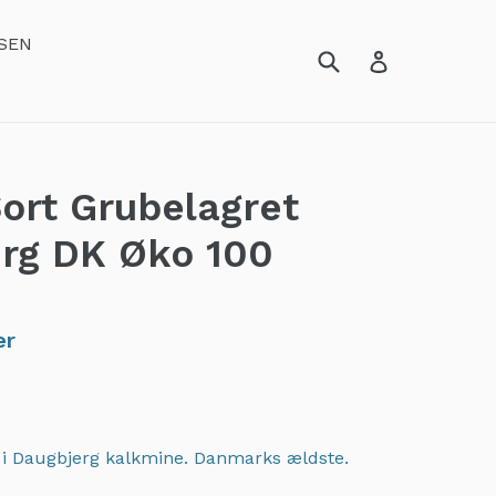
SEN
ort Grubelagret
rg DK Øko 100
er
t i Daugbjerg kalkmine. Danmarks ældste.