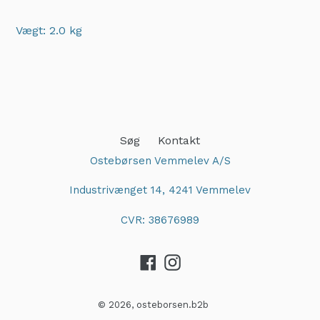
Vægt: 2.0 kg
Adding
product
to
your
cart
Søg
Kontakt
Ostebørsen Vemmelev A/S
Industrivænget 14, 4241 Vemmelev
CVR: 38676989
Facebook
Instagram
© 2026,
osteborsen.b2b