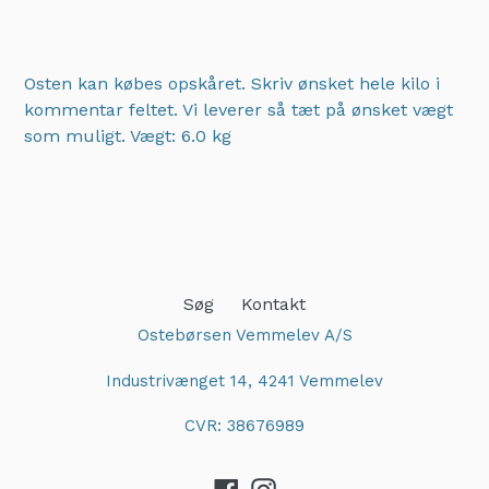
Osten kan købes opskåret. Skriv ønsket hele kilo i
kommentar feltet. Vi leverer så tæt på ønsket vægt
som muligt.
Vægt: 6.0 kg
Adding
product
to
your
cart
Søg
Kontakt
Ostebørsen Vemmelev A/S
Industrivænget 14, 4241 Vemmelev
CVR: 38676989
Facebook
Instagram