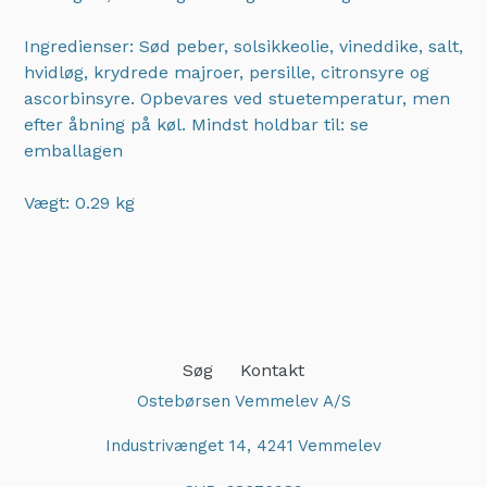
Ingredienser: Sød peber, solsikkeolie, vineddike, salt,
hvidløg, krydrede majroer, persille, citronsyre og
ascorbinsyre. Opbevares ved stuetemperatur, men
efter åbning på køl. Mindst holdbar til: se
emballagen
Vægt: 0.29 kg
Adding
product
to
your
cart
Søg
Kontakt
Ostebørsen Vemmelev A/S
Industrivænget 14, 4241 Vemmelev