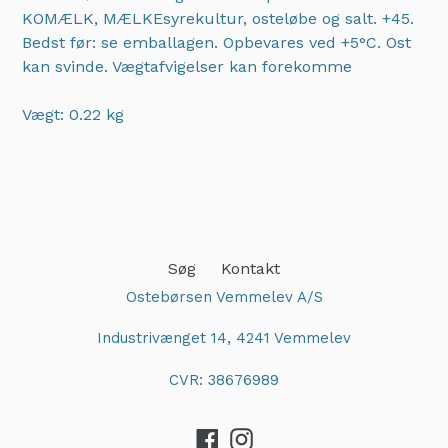
KOMÆLK, MÆLKEsyrekultur, osteløbe og salt. +45.
Bedst før: se emballagen. Opbevares ved +5°C. Ost
kan svinde. Vægtafvigelser kan forekomme
Vægt: 0.22 kg
Adding
product
to
your
cart
Søg
Kontakt
Ostebørsen Vemmelev A/S
Industrivænget 14, 4241 Vemmelev
CVR: 38676989
Facebook
Instagram