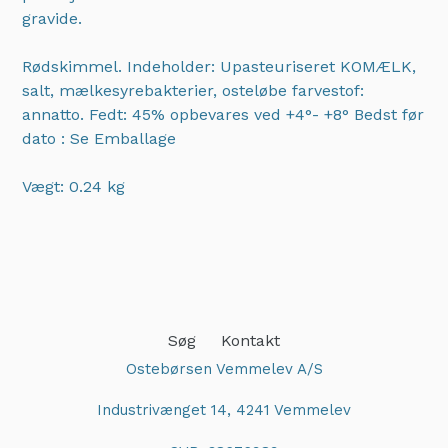
gravide.
Rødskimmel. Indeholder: Upasteuriseret KOMÆLK,
salt, mælkesyrebakterier, osteløbe farvestof:
annatto. Fedt: 45% opbevares ved +4°- +8° Bedst før
dato : Se Emballage
Vægt: 0.24 kg
Adding
product
to
your
cart
Søg
Kontakt
Ostebørsen Vemmelev A/S
Industrivænget 14, 4241 Vemmelev