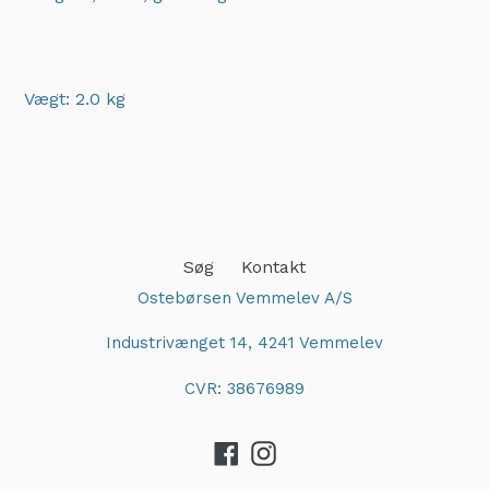
Vægt: 2.0 kg
Adding
product
to
your
cart
Søg
Kontakt
Ostebørsen Vemmelev A/S
Industrivænget 14, 4241 Vemmelev
CVR: 38676989
Facebook
Instagram