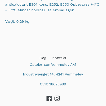
antioxiodant E301 kons. E252, E250 Opbevares +4°C
- +7°C Mindst holdbar: se emballagen
Vægt: 0.29 kg
Adding
product
to
your
cart
Søg
Kontakt
Ostebørsen Vemmelev A/S
Industrivænget 14, 4241 Vemmelev
CVR: 38676989
Facebook
Instagram