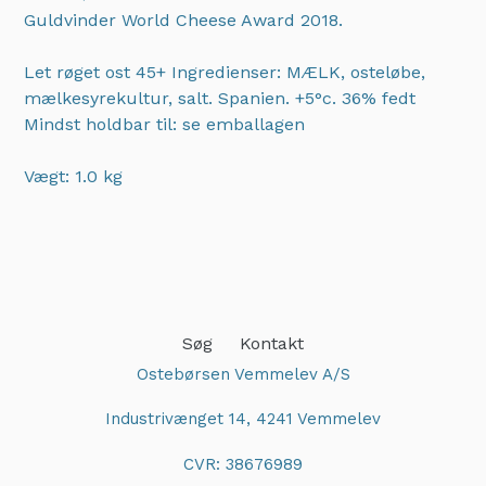
Guldvinder World Cheese Award 2018.
Let røget ost 45+ Ingredienser: MÆLK, osteløbe,
mælkesyrekultur, salt. Spanien. +5°c. 36% fedt
Mindst holdbar til: se emballagen
Vægt: 1.0 kg
Adding
product
to
your
cart
Søg
Kontakt
Ostebørsen Vemmelev A/S
Industrivænget 14, 4241 Vemmelev
CVR: 38676989