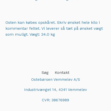
Osten kan købes opskåret. Skriv ønsket hele kilo i
kommentar feltet. Vi leverer så tæt på ønsket vægt
som muligt.
Vægt: 34.0 kg
Adding
product
to
your
cart
Søg
Kontakt
Ostebørsen Vemmelev A/S
Industrivænget 14, 4241 Vemmelev
CVR: 38676989