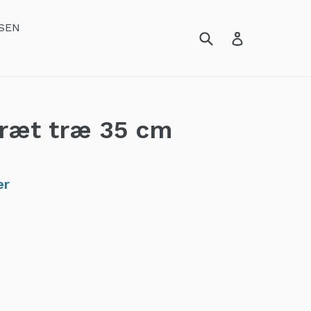
SEN
bræt træ 35 cm
er