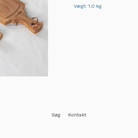
Vægt: 1.0 kg
Adding
product
to
your
cart
Søg
Kontakt