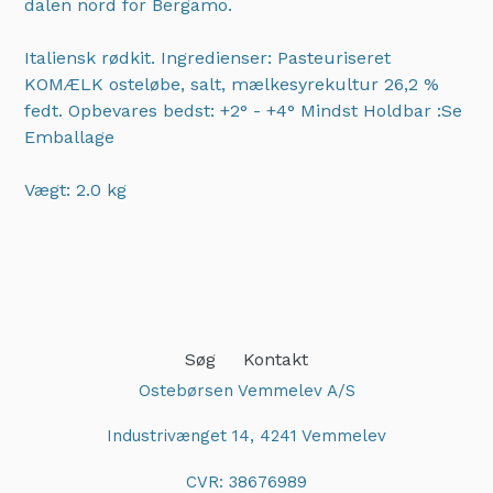
dalen nord for Bergamo.
Italiensk rødkit. Ingredienser: Pasteuriseret
KOMÆLK osteløbe, salt, mælkesyrekultur 26,2 %
fedt. Opbevares bedst: +2° - +4° Mindst Holdbar :Se
Emballage
Vægt: 2.0 kg
Adding
product
to
your
cart
Søg
Kontakt
Ostebørsen Vemmelev A/S
Industrivænget 14, 4241 Vemmelev
CVR: 38676989