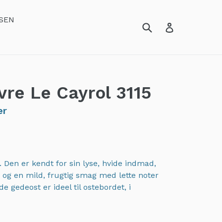
SEN
re Le Cayrol
3115
er
 Den er kendt for sin lyse, hvide indmad,
og en mild, frugtig smag med lette noter
e gedeost er ideel til ostebordet, i