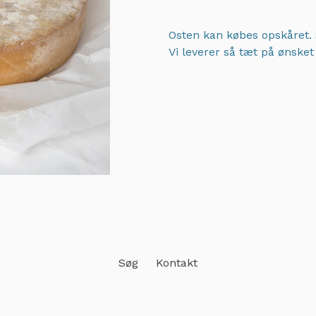
Osten kan købes opskåret. 
Vi leverer så tæt på ønske
Adding
product
to
your
cart
Søg
Kontakt