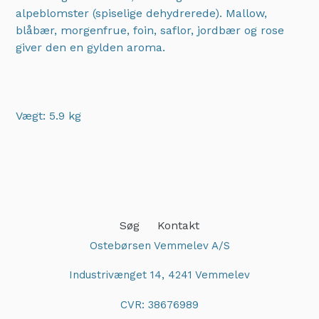
alpeblomster (spiselige dehydrerede). Mallow,
blåbær, morgenfrue, foin, saflor, jordbær og rose
giver den en gylden aroma.
Vægt: 5.9 kg
Adding
product
to
your
cart
Søg
Kontakt
Ostebørsen Vemmelev A/S
Industrivænget 14, 4241 Vemmelev
CVR: 38676989