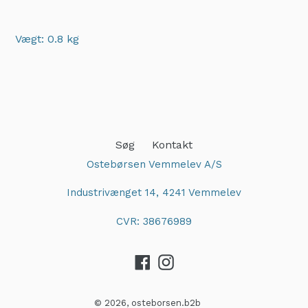
Vægt: 0.8 kg
Adding
product
to
your
cart
Søg
Kontakt
Ostebørsen Vemmelev A/S
Industrivænget 14, 4241 Vemmelev
CVR: 38676989
Facebook
Instagram
© 2026,
osteborsen.b2b